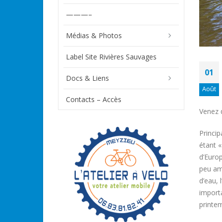
———–
Médias & Photos
Label Site Rivières Sauvages
01
Docs & Liens
Août
Contacts – Accès
Venez d
Princip
étant «
d’Euro
peu am
d’eau, 
import
printem