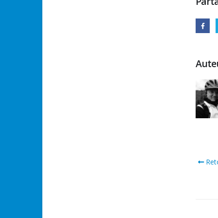
Parta
Aute
Reto