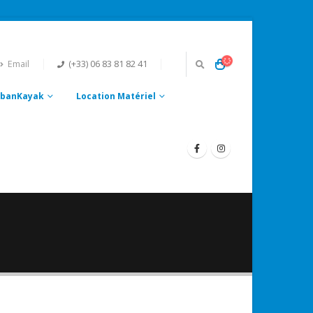
Email
(+33) 06 83 81 82 41
UrbanKayak
Location Matériel