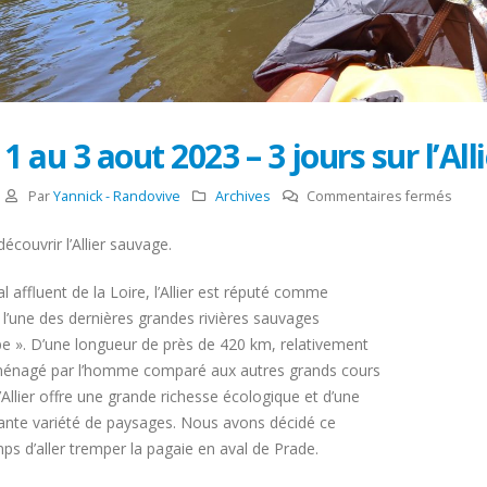
1 au 3 aout 2023 – 3 jours sur l’Al
sur
Par
Yannick - Randovive
Archives
Commentaires fermés
1
écouvrir l’Allier sauvage.
au
3
al affluent de la Loire, l’Allier est réputé comme
aout
 l’une des dernières grandes rivières sauvages
2023
pe ». D’une longueur de près de 420 km, relativement
–
énagé par l’homme comparé aux autres grands cours
3
l’Allier offre une grande richesse écologique et d’une
jours
ante variété de paysages. Nous avons décidé ce
sur
ps d’aller tremper la pagaie en aval de Prade.
l’Allie
en