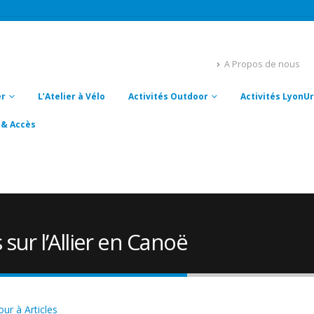
A Propos de nous
er
L’Atelier à Vélo
Activités Outdoor
Activités Lyon
 & Accès
 sur l’Allier en Canoë
ur à Articles