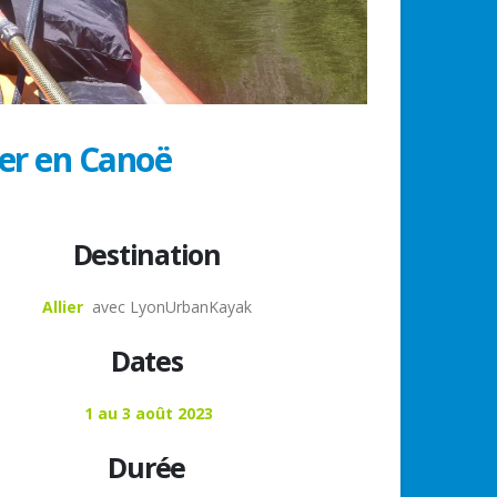
lier en Canoë
Destination
Allier
avec LyonUrbanKayak
Dates
1 au 3 août 2023
Durée
r