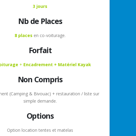
ë
3 jours
Nb de Places
8 places
en co-voiturage.
Forfait
oiturage
+
Encadrement + Matériel Kayak
Non Compris
nt (Camping & Bivouac) + restauration / liste sur
simple demande.
Options
Option location tentes et matelas