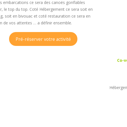
es embarcations ce sera des canoës gonflables
Cano
r, le top du top. Coté Hébergement ce sera soit en
, soit en bivouac et coté restauration ce sera en
n de vos attentes … a définir ensemble.
Pré-réserver votre activité
Co-v
Hébergeme