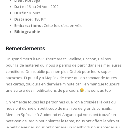
Lieu :
Norvège
Date :
16 au 24 Aout 2022
Durée :
9 jours
Distance :
180 Km
Embarcations :
Cette fois c’est en vélo
Bibiographie
: –
Remerciements
Un grand merci à MSR, Thermarest, Sealline, Cocoon, Hélinox …
pour l’aide matériel qui nous a permis de partir dans les meilleures
conditions. On n’oublie pas non plus Ortlieb pour leurs super
sacoches. Et puis il y a MapFox.de chez qui on commande toutes
nos cartes, toujours en dernière minute car il en manque toujours
une suite à des modifications de parcours
. Ils sont au top !
On remercie toutes les personnes que l’on a croisées là-bas qui
nous ont donné un petit coup de main ou de grands conseils.
Mention Spéciale à Gudmond et Angunn qui nous ont trouvé un
petit coin de jardin pour planter la tente, nous ont offert l’apéro et
le petit déjeuner, nous ont préparé un roadblock pour accéder au