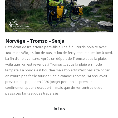
Norvège – Tromsø – Senja
Petit écart de trajectoire père-fils au delà du cercle polaire avec
180km de vélo, 160km de bus, 20km de ferry et quelques km à pied.
La fin d’une aventure. Après un départ de Tromsø sous la pluie,
voilà que l’on est revenus à Tromsø … sous la pluie en mode
tempête. La boucle est bouclée mais l’objectif n’est pas atteint car
on n’aura pas fait le tour de Senja comme Thomas, 14 ans, avait
prévu sur le papier en 2020 (projet pendant le premier
confinement pour s’occuper) … mais que de rencontres et de
paysages fantastiques traversés.
Infos