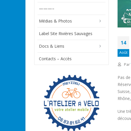
———–
Médias & Photos
Label Site Rivières Sauvages
14
Docs & Liens
Août
Contacts – Accès
Par
Pas de 
Réserv
Suisse
Rhône,
Une tr
découvr