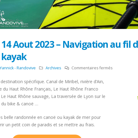
14 Aout 2023 – Navigation au fil 
kayak
sur
Yannick - Randovive
Archives
Commentaires fermés
14
destination spécifique. Canal de Miribel, rivière d’Ain,
Aout
e du Haut Rhône Français, Le Haut Rhône Franco
2023
, Le Haut Rhône sauvage, La traversée de Lyon sur le
–
 du bike & canoë …
Navigation
au
ès belle randonnée en canoë ou kayak de mer pour
fil
ir un petit coin de paradis et se mettre au frais.
du
courant