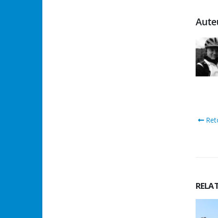
Aute
Reto
RELA