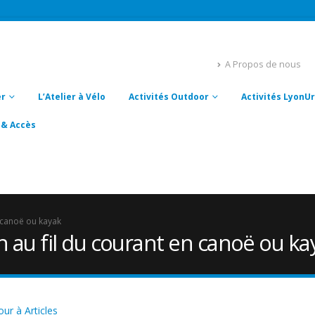
A Propos de nous
er
L’Atelier à Vélo
Activités Outdoor
Activités Lyon
 & Accès
n canoë ou kayak
n au fil du courant en canoë ou ka
ur à Articles