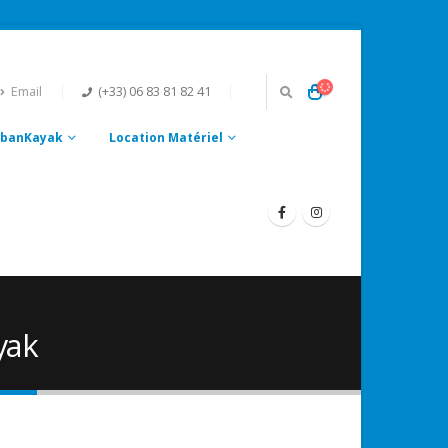
Email
(+33) 06 83 81 82 41
UrbanKayak
Location Matériel
yak