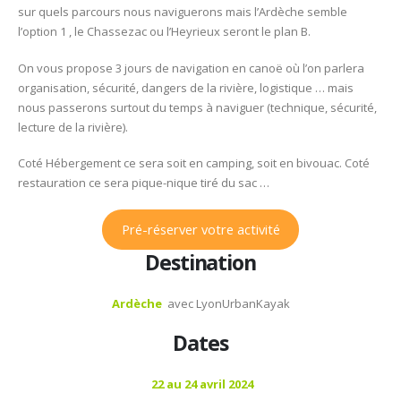
sur quels parcours nous naviguerons mais l’Ardèche semble
2024
l’option 1 , le Chassezac ou l’Heyrieux seront le plan B.
–
3
On vous propose 3 jours de navigation en canoë où l’on parlera
jours
organisation, sécurité, dangers de la rivière, logistique … mais
en
nous passerons surtout du temps à naviguer (technique, sécurité,
Kayak
lecture de la rivière).
sur
l’Ard
Coté Hébergement ce sera soit en camping, soit en bivouac. Coté
avant
restauration ce sera pique-nique tiré du sac …
l’OCF
Pré-réserver votre activité
Destination
Ardèche
avec LyonUrbanKayak
Dates
22 au 24 avril 2024