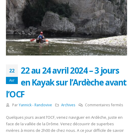
22 au 24 avril 2024 – 3 jours
22
en Kayak sur l’Ardèche avant
Avr
l’OCF
sur
Par
Yannick - Randovive
Archives
Commentaires fermés
22
Quelques jours avant l’OCF, venez naviguer en Ardèche, juste en
au
face de la vallée de la Drôme. Venez découvrir de superbes
24
rivières à moins de 2h00 de chez nous. A ce jour difficile de savoir
avril