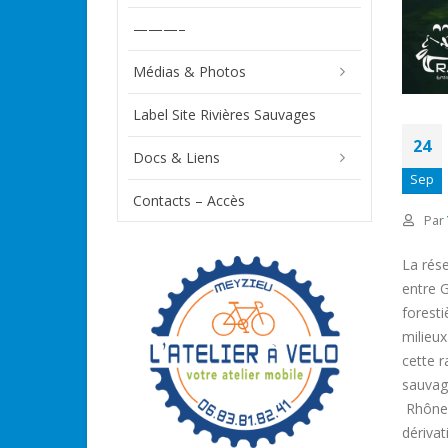
———–
Médias & Photos
Label Site Rivières Sauvages
24
Docs & Liens
Sep
Contacts – Accès
Par
La rés
entre G
foresti
milieux
cette 
sauvag
Rhône 
dérivat