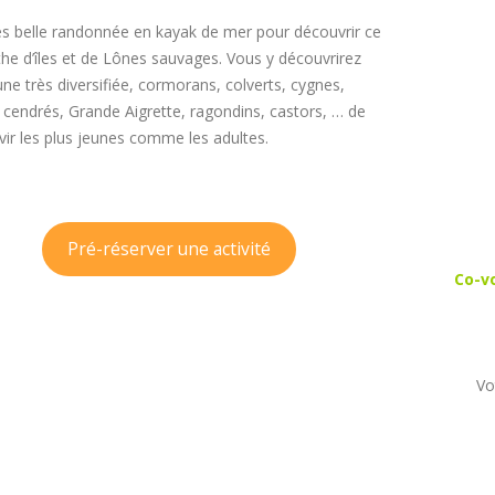
Français
ès belle randonnée en kayak de mer pour découvrir ce
en
the d’îles et de Lônes sauvages. Vous y découvrirez
kayak
ne très diversifiée, cormorans, colverts, cygnes,
 cendrés, Grande Aigrette, ragondins, castors, … de
vir les plus jeunes comme les adultes.
Pré-réserver une activité
Co-v
Vo