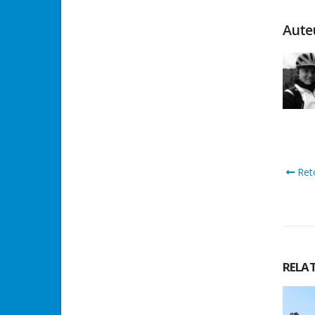
Aute
Reto
RELA