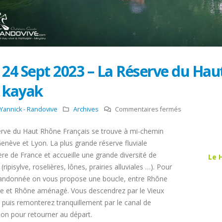
24 Sept 2023 – La Réserve du Hau
kayak
sur
Yannick - Randovive
Archives
Commentaires fermés
24
erve du Haut Rhône Français se trouve à mi-chemin
Sept
enève et Lyon. La plus grande réserve fluviale
2023
ère de France et accueille une grande diversité de
–
Le 
 (ripisylve, roselières, lônes, prairies alluviales …). Pour
La
randonnée on vous propose une boucle, entre Rhône
Réserve
e et Rhône aménagé. Vous descendrez par le Vieux
du
puis remonterez tranquillement par le canal de
Haut
ion pour retourner au départ.
Rhône