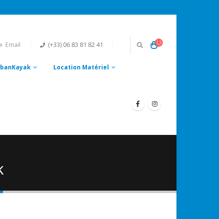
Email
(+33) 06 83 81 82 41
UrbanKayak
Location Matériel
k