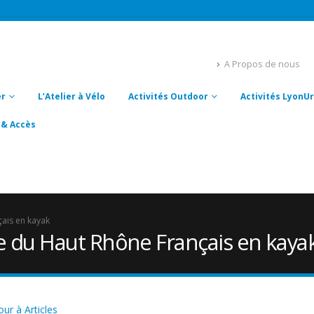
A Propos de nous
er
L’Atelier à Vélo
Activités Outdoor
Activités Lyon
 & Accès
çais en kayak
e du Haut Rhône Français en kaya
ur à Articles