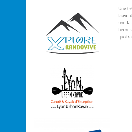
Une tr
labyrin
une fau
hérons
quoi ra