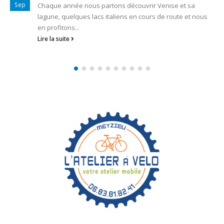
Nov
Course phare, le Marathon regroupe des kayaks, des
canoës, des C9, ... pour descendre les gorges de l'Ardèche
avec ses...
Lire la suite