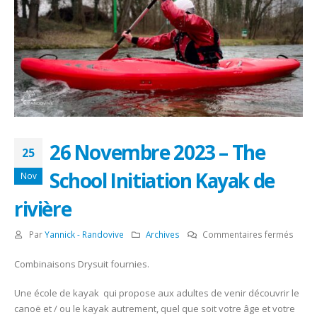
26 Novembre 2023 – The
25
School Initiation Kayak de
Nov
rivière
sur
Par
Yannick - Randovive
Archives
Commentaires fermés
26
Combinaisons Drysuit fournies.
Nove
2023
Une école de kayak qui propose aux adultes de venir découvrir le
–
canoë et / ou le kayak autrement, quel que soit votre âge et votre
The