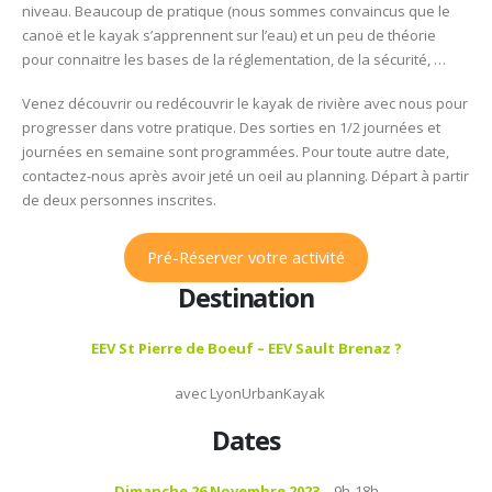
niveau. Beaucoup de pratique (nous sommes convaincus que le
Schoo
canoë et le kayak s’apprennent sur l’eau) et un peu de théorie
Initia
pour connaitre les bases de la réglementation, de la sécurité, …
Kayak
de
Venez découvrir ou redécouvrir le kayak de rivière avec nous pour
rivièr
progresser dans votre pratique. Des sorties en 1/2 journées et
journées en semaine sont programmées. Pour toute autre date,
contactez-nous après avoir jeté un oeil au planning. Départ à partir
de deux personnes inscrites.
Pré-Réserver votre activité
Destination
EEV St Pierre de Boeuf –
EEV Sault Brenaz ?
avec LyonUrbanKayak
Dates
Dimanche 26 Novembre 2023
– 9h-18h