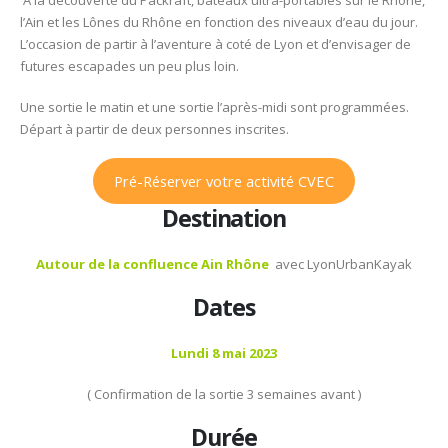
A la découverte du Packraft, bateaux ultra-portables sur le Rhône,
Mai
l’Ain et les Lônes du Rhône en fonction des niveaux d’eau du jour.
2023
L’occasion de partir à l’aventure à coté de Lyon et d’envisager de
–
futures escapades un peu plus loin.
CVEC
–
Une sortie le matin et une sortie l’après-midi sont programmées.
Initiation
Départ à partir de deux personnes inscrites.
PackRaft
dans
les
Pré-Réserver votre activité CVEC
Lônes
Destination
entre
Rhône
Autour de la confluence Ain Rhône
avec LyonUrbanKayak
et
Ain
Dates
Lundi 8 mai 2023
( Confirmation de la sortie 3 semaines avant )
Durée