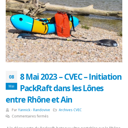
8 Mai 2023 – CVEC – Initiation
08
PackRaft dans les Lônes
Mai
entre Rhône et Ain
Par
Yannick - Randovive
Archives CVEC
sur
Commentaires fermés
8