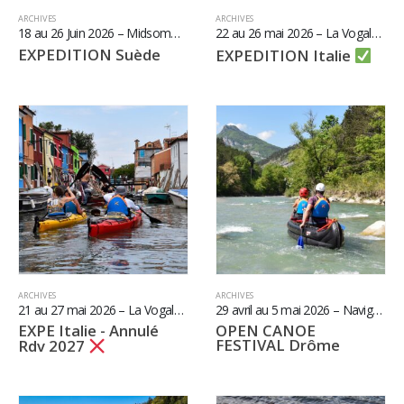
ARCHIVES
ARCHIVES
18 au 26 Juin 2026 – Midsommar au coeur de l’Archipel de Stockholm
22 au 26 mai 2026 – La Vogalonga et la Lagune de Venise
EXPEDITION Suède
EXPEDITION Italie
ARCHIVES
ARCHIVES
21 au 27 mai 2026 – La Vogalonga et la Lagune de Venise
29 avril au 5 mai 2026 – Navigation Canoë by Randovive & Open Canoë Festival Drôme
EXPE Italie - Annulé
OPEN CANOE
FESTIVAL Drôme
Rdv 2027