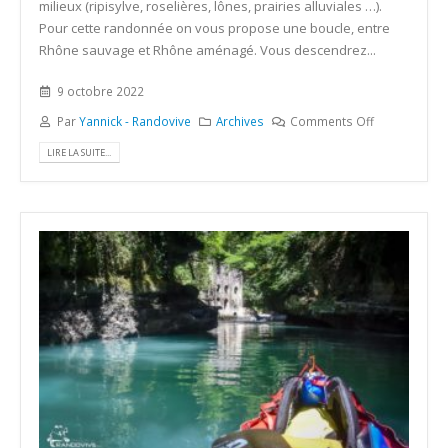
milieux (ripisylve, roselières, lônes, prairies alluviales …).
Pour cette randonnée on vous propose une boucle, entre
Rhône sauvage et Rhône aménagé. Vous descendrez...
9 octobre 2022
Par
Yannick - Randovive
Archives
Comments Off
LIRE LA SUITE...