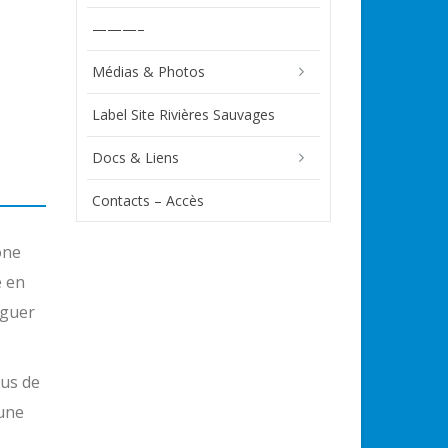
———–
Médias & Photos
Label Site Rivières Sauvages
Docs & Liens
Contacts – Accès
one
e en
iguer
lus de
’une