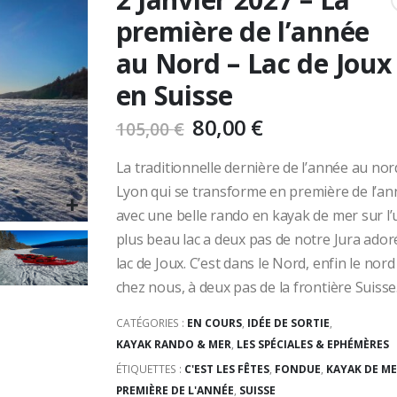
première de l’année
au Nord – Lac de Joux
en Suisse
80,00
€
105,00
€
La traditionnelle dernière de l’année au nor
Lyon qui se transforme en première de l’a
avec une belle rando en kayak de mer sur l’
plus beau lac a deux pas de notre Jura adoré
lac de Joux. C’est dans le Nord, enfin le nord
chez nous, à deux pas de la frontière Suisse
CATÉGORIES :
EN COURS
,
IDÉE DE SORTIE
,
KAYAK RANDO & MER
,
LES SPÉCIALES & EPHÉMÈRES
ÉTIQUETTES :
C'EST LES FÊTES
,
FONDUE
,
KAYAK DE M
PREMIÈRE DE L'ANNÉE
,
SUISSE