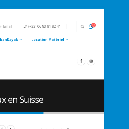
Email
(+33) 06 83 81 82 41
UrbanKayak
Location Matériel
ux en Suisse