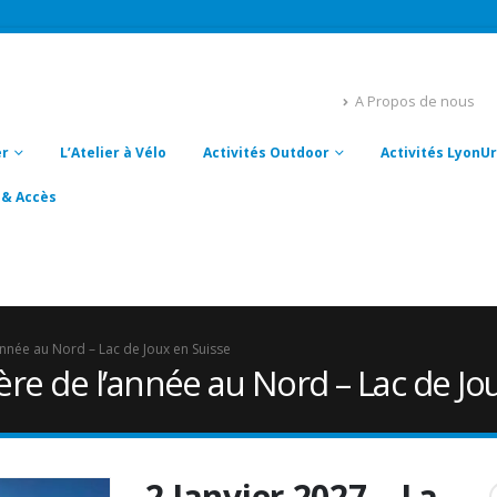
A Propos de nous
er
L’Atelier à Vélo
Activités Outdoor
Activités Lyon
 & Accès
année au Nord – Lac de Joux en Suisse
ère de l’année au Nord – Lac de Jo
2 Janvier 2027 – La