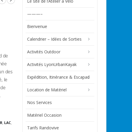
Le site de l’Atelier à Vélo
———–
Bienvenue
Calendrier – Idées de Sorties
Activités Outdoor
d de
nnée
Activités LyonUrbanKayak
un des
Expédition, Itinérance & Escapad
, le
 de
Location de Matériel
.
Nos Services
Matériel Occasion
ER
,
LAC
,
Tarifs Randovive