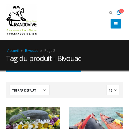
Accueil
»
Bivouac
»
Page 2
Tag du produit - Bivouac